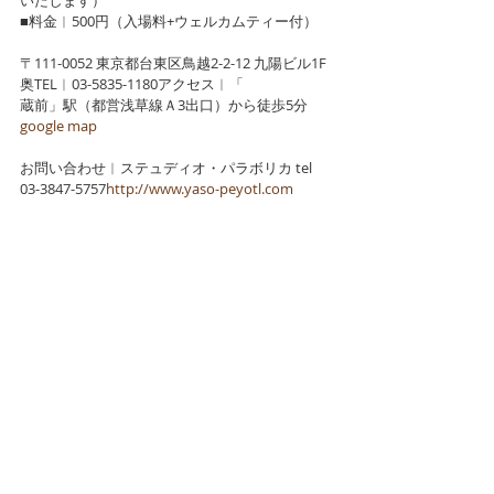
いたします）
■料金︱500円（入場料+ウェルカムティー付）
〒111-0052 東京都台東区鳥越2-2-12 九陽ビル1F
奥TEL︱03-5835-1180アクセス︱「
蔵前」駅（都営浅草線Ａ3出口）から徒歩5分
google map
お問い合わせ︱ステュディオ・パラボリカ tel 
03-3847-5757
http://
www.yaso-peyotl.com
★★販売について★★