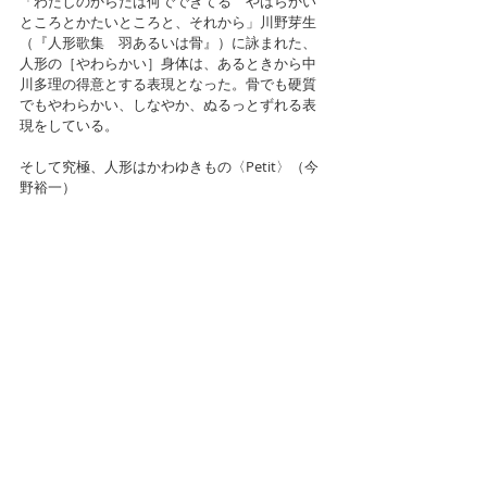
「わたしのからだは何でできてる　やはらかい
ところとかたいところと、それから」川野芽生 
（『人形歌集　羽あるいは骨』）に詠まれた、
人形の［やわらかい］身体は、あるときから中
川多理の得意とする表現となった。骨でも硬質
でもやわらかい、しなやか、ぬるっとずれる表
現をしている。
そして究極、人形はかわゆきもの〈Petit〉（今
野裕一）