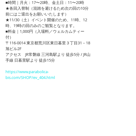
■時間｜月火：17〜20時、金土日：11〜20時
★各回入替制（混雑を避けるため次の回の10分
前にはご退出をお願いいたします）
★11/30（土）イベント開催のため、11時、12
時、19時の回のみのご観覧となります。
■料金｜1,000円（入場料／ウェルカムティー
付）
〒116-0014 東京都荒川区東日暮里３丁目31－18 
旭ビル2F
アクセス　JR常磐線 三河島駅より 徒歩5分 / JR山
手線 日暮里駅より 徒歩15分
https://www.parabolica-
bis.com/SHOP/ev_404.html