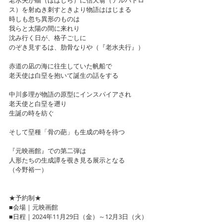
ス）を射ぬき刺すときより物語ははじまる
時しも忽ち異形のものは
我らと太陽の間に来れり
沈み行く日が、格子ごしに
のぞき見するは、肋骨なりや（『老水夫行』）
赤道の凪の海に往生していた帆船で
老天使は白堊を抱いて誕生の話をする
中川多理が物語の原型にインスパイアされ
老天使と白堊を遡り
生誕の時を紡ぐ
そして堊種「骨の葩」も生成の時を待つ
『元映画館』での第二弾は
人形たちの生成譚を覗き見る展示となる
（今野裕一）
★予約制★
■会場｜元映画館　
■日程｜2024年11月29日（金）～12月3日（火）