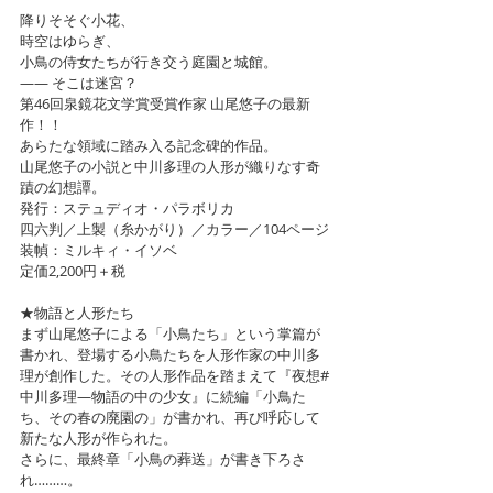
降りそそぐ小花、
時空はゆらぎ、
小鳥の侍女たちが行き交う庭園と城館。
—— そこは迷宮？
第46回泉鏡花文学賞受賞作家 山尾悠子の最新
作！！
あらたな領域に踏み入る記念碑的作品。
山尾悠子の小説と中川多理の人形が織りなす奇
蹟の幻想譚。
発行：ステュディオ・パラボリカ
四六判／上製（糸かがり）／カラー／104ページ
装幀：ミルキィ・イソベ
定価2,200円＋税
★物語と人形たち
まず山尾悠子による「小鳥たち」という掌篇が
書かれ、登場する小鳥たちを人形作家の中川多
理が創作した。その人形作品を踏まえて『夜想#
中川多理―物語の中の少女』に続編「小鳥た
ち、その春の廃園の」が書かれ、再び呼応して
新たな人形が作られた。
さらに、最終章「小鳥の葬送」が書き下ろさ
れ………。