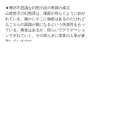
★摩訶不思議な幻想小説の奇蹟の成立
山尾悠子の幻想譚は、場面が揺らぐように紡が
れていき、確かにそこに伽藍はあるのだけれど
もこちらの認識が朧になるという快楽性をもっ
ている。構造はあるが、揺らいでグラデーショ
ンでずれていく。その揺らぎに現実の人形が参
加しているのだ。
母、娘、そして侍女……風景も時間も
揺らぎながら紡がれていく、芳しく神々しい幻
想譚。
http://www.yaso-
peyotl.com/archives/2019/07/kotoritati_book.h
tml
Comments
Write a comment...