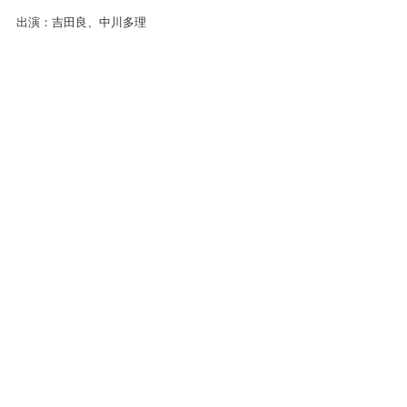
出演：吉田良、中川多理
司会：今野裕一
料金：前売・予約　1500円／当日 2000円
■東雅夫＆中川多理／対談
「皆川博子の文学について」
2015年9月23日［水・祝］ start 17:00 
出演：東雅夫、中川多理
司会：今野裕一 
料金：前売・予約　1500円／当日 2000円 　
Comments