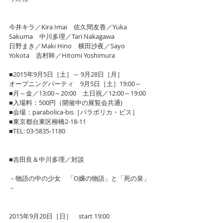
今井キラ／Kira Imai　佐久間友香／Yuka 
Sakuma　中川多理／Tari Nakagawa
日野まき／Maki Hino　横田沙夜／Sayo 
Yokota　吉村眸／Hitomi Yoshimura
■2015年9月5日［土］～ 9月28日［月］
オープニングパーティ　9月5日［土］19:00～
■月～金／13:00～20:00　土日祝／12:00～19:00
■入場料：500円（開催中の展覧会共通)
■会場：parabolica-bis［パラボリカ・ビス］
■東京都台東区柳橋2-18-11　
■TEL: 03-5835-1180　
■吉田良＆中川多理／対談
－物語の中の少女　「O嬢の物語」と「死の泉」
－
2015年9月20日［日］　start 19:00