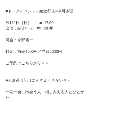
■トークイベント／綾辻行人×中川多理
9月11日［日］　start17:00
出演：綾辻行人、中川多理
司会：今野裕一
料金：前売1500円／当日2000円
ご予約はこちらから＞＞
■人形茶会記（にんぎょうさかいき）
一期一会に出会う人、相まみえる人とひとが
た。
茶会の日時・場所・道具建て・参加者などを記
したものを茶会記という。
茶会に参加した人名を記す場合もある。
古香庵でお客様を迎えるのは、中川多理、江村