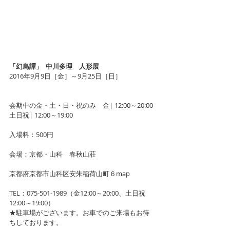
「幻鳥譚」  中川多理　人形展
2016年9月9日［金］～9月25日［日］
会期中の金・土・日・祝のみ　金| 12:00～20:00 
土日祝| 12:00～19:00
入場料：500円
会場：京都・山科　春秋山荘
京都府京都市山科区安朱稲荷山町６map
TEL：075-501-1989（金12:00～20:00、土日祝
12:00～19:00）
★駐車場がございます。お車でのご来場もお待
ちしております。