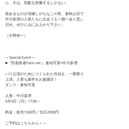
ら、今は、気配を想像するしかない。
形あるものが消滅しがちなこの世、春秋山荘で
中川多理の人形たちに出会うも一期一会と思し
召せ。ぜひに山にお上がり下さい。
（今野裕一）
～Special Event～
■『田舎医者Paris ver.』倉知可英×中川多理
パリ公演のためにつくられた作品を、一夜限り
上演。人形も新作をお披露目！
ダンス：倉知可英
人形：中川多理
9月4日［日］17:00～
料金：前売1500円／当日2000円
ご予約はこちらから＞＞