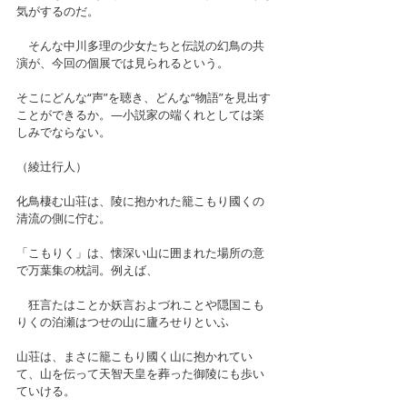
気がするのだ。　
　そんな中川多理の少女たちと伝説の幻鳥の共
演が、今回の個展では見られるという。
そこにどんな“声”を聴き、どんな“物語”を見出す
ことができるか。―小説家の端くれとしては楽
しみでならない。
（綾辻行人）
化鳥棲む山荘は、陵に抱かれた籠こもり國くの
清流の側に佇む。
「こもりく」は、懐深い山に囲まれた場所の意
で万葉集の枕詞。例えば、
　狂言たはことか妖言およづれことや隠国こも
りくの泊瀬はつせの山に廬ろせりといふ
山荘は、まさに籠こもり國く山に抱かれてい
て、山を伝って天智天皇を葬った御陵にも歩い
ていける。