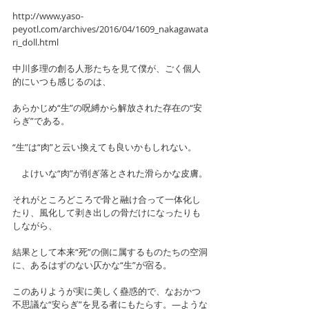
http://www.yaso-
peyotl.com/archives/2016/04/1609_nakagawata
ri_doll.html
中川多理の創る人形たちを見て僕が、ごく個人
的にいつも感じるのは、
あらかじめ“生”の呪縛から解放された存在の“安
らぎ”である。
“生”は“肉”と云い換えても良いかもしれない。
　よけいな“肉”が削ぎ落とされた滑らかな皮膚。
それがところどころで骨と融け合って一体化し
たり、風化して剥き出しの骨だけになったりも
しながら、
結果として本来“死”の側に属するものたちの空洞
に、あるはずのない仄かな“生”が宿る。
このありようが実に美しく蠱惑的で、なおかつ
不思議な“安らぎ”を見る者にもたらす。―ような