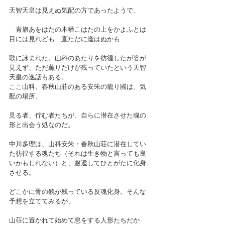
天智天皇は見えぬ気配の方であったようで、
　青旗あをはたの木幡こはたの上をかよふとは
目には見れども　直ただに逢はぬかも
歌に詠まれた。山科のあたりを彷徨したが姿が
見えず、ただ薫りだけが残っていたという天智
天皇の逸話もある。
ここ山科、春秋山荘のある安朱の籠り國は、気
配の場所。
見る者、佇む者たちが、自らに潜在させた魂の
形と出会う処なのだ。
中川多理は、山科安朱・春秋山荘に潜在してい
た彷徨する魂たち（それは生き物と言っても良
いかもしれない）と、邂逅してひとがたに化身
させる。
どこかに骨の貌が残っている反魂化身。そんな
予想を立ててみるが、
山荘に置かれて始めて息をする人形たちだか