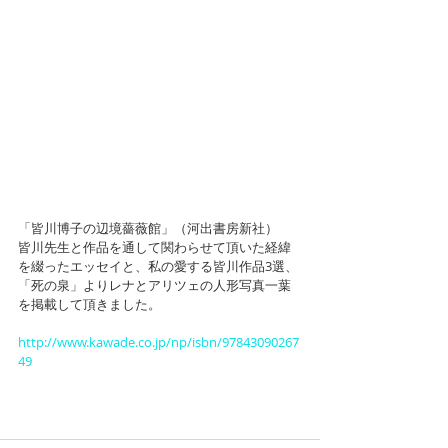
「皆川博子の辺境薔薇館」（河出書房新社）
皆川先生と作品を通して関わらせて頂いた経緯
を綴ったエッセイと、私の愛する皆川作品3選、
「死の泉」よりレナとアリツェの人形写真一葉
を掲載して頂きました。
http://www.kawade.co.jp/np/isbn/97843090267
49