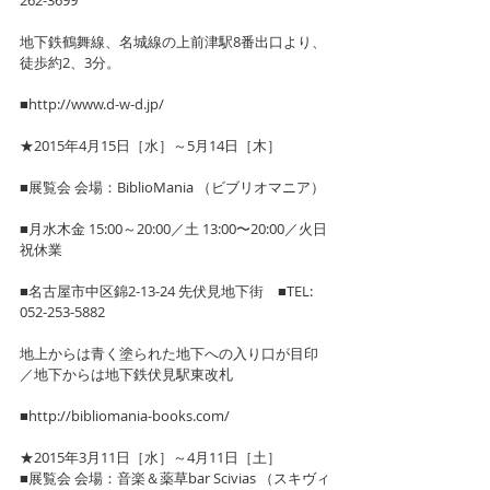
地下鉄鶴舞線、名城線の上前津駅8番出口より、
徒歩約2、3分。
■http://www.d-w-d.jp/
★2015年4月15日［水］～5月14日［木］
■展覧会 会場：BiblioMania （ビブリオマニア）
■月水木金 15:00～20:00／土 13:00〜20:00／火日
祝休業
■名古屋市中区錦2-13-24 先伏見地下街　■TEL: 
052-253-5882
地上からは青く塗られた地下への入り口が目印
／地下からは地下鉄伏見駅東改札
■http://bibliomania-books.com/
★2015年3月11日［水］～4月11日［土］
■展覧会 会場：音楽＆薬草bar Scivias （スキヴィ