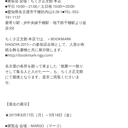
■展覧会 会場：ちくさ正文館 本店
■平日 10:00～21:00／土日祝 10:00〜20:00
■愛知県名古屋市千種区内山3-28-1■TEL: 052-
741-1137
最寄り駅：JR中央線千種駅・地下鉄千種駅より徒
歩3分
ちくさ正文館 本店では、＜BOOKMARK 
NAGOYA 2015＞の参加店企画として、人形が表
紙を飾る書物と共に展示致します。
■http://bookmark-ngy.com/
名古屋の各所を廻って来ました「散聚ーー散り
そして集る人と人がたーー」も、ちくさ正文館 
にて最後となります。是非ご高覧くださいま
せ。
【過去の展示】
★2015年8月17日［月］～9月18日［金］
■展覧会 会場：MARGO （マーゴ）