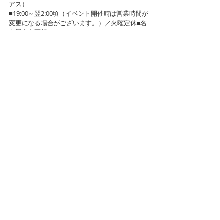
アス）
■19:00～翌2:00頃（イベント開催時は営業時間が
変更になる場合がございます。）／火曜定休■名
古屋市中区錦1-15-10 2F　■TEL: 080-5129-2795　
最寄り駅：名古屋駅、地下鉄伏見駅／近隣にコ
インパーキングあり
■http://otyto.hatenablog.com/
★2015年2月8日［日］～3月7日［土］
■展覧会 会場：古書店と喫茶室 リチル
■12:00～21:00（土曜日は24:00まで）／木曜定
休 ※臨時休業あり。
■名古屋市昭和区伊勝町2-88　■TEL: 052-700-
7710　市バス「前山町」バス停より徒歩1分／駐
車場あり
■http://www.litir-books.com/
★2015年1月10日［土］～2月7日［土］
■展覧会 会場：USEDBOOKS + CAFE ｃｅｓｔａ
［ツェスタ］
■古本バー：不定休 18:00～深夜2:00頃 ／古本喫
茶：水・木・金・土曜 14:00～17:00（イベント
の際は異なる場合もございます。予めご了承く
ださい。）■名古屋市千種区末盛通り1-17　覚王