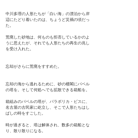
中川多理の人形たちが「白い海」の漂泊から岸
辺にたどり着いたのは、ちょうど災禍の頃だっ
た。
荒廃した砂地は、何ものも拒否しているかのよ
うに思えたが、それでも人形たちの再生の兆し
を受け入れた。
忘却がさらに荒廃をすすめた。
忘却の海から逃れるために、砂の楼閣にバベル
の塔を。そして何処へでも拡散できる箱船を。
箱組みのバベルの塔が、パラボリカ・ビスに、
名古屋の古民家に屹立し、そこで人形たちはし
ばしの時をすごした。
時が過ぎると、塔は解体され、数多の箱船とな
り、散り散りになる。