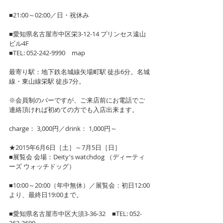
■21:00～02:00／日・祝休み
■愛知県名古屋市中区栄3-12-14 プリンセス遠山
ビル4F　
■TEL: 052-242-9990　map
最寄り駅：地下鉄名城線矢場町駅 徒歩6分。名城
線・東山線栄駅 徒歩7分。
※会員制のバーですが、ご来店前にお電話でご
連絡頂ければ初めての方でも入店出来ます。
charge： 3,000円／drink： 1,000円～
★2015年6月6日［土］～7月5日［日］
■展覧会 会場：Deity's watchdog （ディーティ
ーズ ウォッチドッグ）
■10:00～20:00（年中無休）／展覧会：初日12:00
より、最終日19:00まで。
■愛知県名古屋市中区大須3-36-32　■TEL: 052-
262-3699