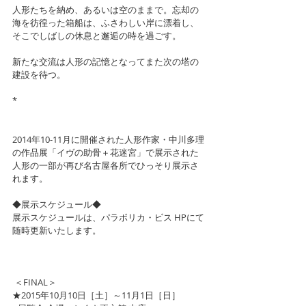
人形たちを納め、あるいは空のままで。忘却の
海を彷徨った箱船は、ふさわしい岸に漂着し、
そこでしばしの休息と邂逅の時を過ごす。
新たな交流は人形の記憶となってまた次の塔の
建設を待つ。
*
2014年10-11月に開催された人形作家・中川多理
の作品展「イヴの助骨＋花迷宮」で展示された
人形の一部が再び名古屋各所でひっそり展示さ
れます。
◆展示スケジュール◆　
展示スケジュールは、パラボリカ・ビス HPにて
随時更新いたします。
 ＜FINAL＞
★2015年10月10日［土］～11月1日［日］